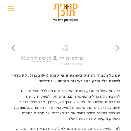
פורסם על ידי
סנונית ליס
ב
20/07/2012
עם כל הכבוד לשיווק באמצעות פייסבוק (ויש כבוד), לא כדאי
לשכוח כלי ותיק בעל יעילות מוכחת – ניוזלטר
הצלחתה של פייסבוק בשנים האחרונות גרמה ללא מעט חברות
להעביר חלק גדול מהמאמץ התכני והשיווקי לפעילות ברשת
החברתית המשגשגת. לא שיש בכך רע, כמובן, אבל כדאי לזכור
שעם כל היכולות המרשימות של פייסבוק, עדיין מדובר בפלטפורמה
מוגבלת שאינה יכולה לספק את כל הצרכים של חברות בתחום
השיווק והקשר עם הלקוחות שלהן.
לצד הפעילת בפייסבוק חשוב מאד לא להזניח גם את אתר החברה