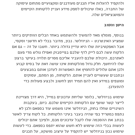
ולהקפיד להעלות אליו תכנים מעודכנים ומקצועיים מתחום עיסוקה
של החברה, כאלו שיכולים לספק מידע ועניין ללקוחות הקיימים
והפוטנציאלים שלה.
הישן והטוב
בנוסף, מומלץ מאד להמשיך ולהשתמש באחד הכלים הוותיקים ביותר
שמציע האינטרנט – הניוזלטר. נכון, מדובר בכלי לא חדשני וסקסי,
אבל האפקטיביות שלו היא עדיין גדולה ביותר. חשבו על זה – גם אם
הלקוח עשה לכם לייק לדף שלכם בפייסבוק ואפילו גולש מדי פעם
לאתרכם, היכולת שלכם להעביר אליכם מסרים תלויה בעיקר ברצון
שלו להיחשף. חלק גדול מהלקוחות אינו עושה זאת על בסיס קבוע
ולכן אתם עלולים להחמיץ את האפשרות לעדכן אותם במבצעים
ובתכנים שעשויים לעניין אותם. הלקוחות, מן הסתם, עסוקים
ומוצפים במידע ואין להם תמיד זמן לחשוב ולבצע פעולות כדי
להתעדכן.
שימוש בניוזלטר, כלומר שליחת עדכונים במייל, היא דרך מצויינת
לייצר קשר שוטף עם הלקוחות הקיימים שלכם. כיום, בעקבות
השינויים שחלו בחוק, הניוזלטר אינו משמש עוד כספאם ולכן לא
נתפס כמטריד כפי שהיה בעבר בעיני הלקוחות. כל לקוח צריך לאשר
בכתב את ההסכמה שלו לקבל עדכונים מכם, ולפיכך אתם יכולים
לעשות בכלי הזה שימוש ללא חשש שהוא יתפס כספאם. כדי לעשות
שימוש נכון בניוזלטר יש להקפיד על עיצוב מושקע, על תכנים