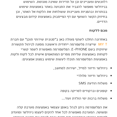
רלוונטים ומעניינים וכן על תדירות שאינה מוגזמת. השימוש
בניוזלטר מאפשר להגביר את התנועה באתר באמצעות שימוש
בכותרות ובהפניות מעניינות ששולחות את הלקוח אל האתר, וכן
בחיזוק הקשר השוטף עם דף הפייסבוק באמצעות קידום מבצעים
הדדיים.
מכם ללקוח
באחרונה החלנו לשתף פעולה כאן ב"סנונית שירותי תוכן" עם חברת
MY T
שייצרה פלטפורמה ייחודית וראשונה מסוגה לניהול תקשורת
שיווקית בשם
E-PHONE
. הפלטפורמה מאפשרת לשמר קשרי
לקוחות באמצעות שליחת מסרים המותאמים אישית לכל לקוח ולקוח.
באמצעות הפלטפורמה תוכלו לעשות שימוש במגוון אמצעים:
ניוזלטר ודיוור למייל, ישירות למחשב,
ניוזלטר ודיוור סלולרי
משלוח הודעת
SMS
קופונים וברקודים לסריקה בקופה
משלוח ברכות ימי הולדת ועוד…
את הפלטפורמה ניתן לנהל באופן עצמאי באמצעות מערכת קלה
ופשוטה. המערכת מאפשרת לכל אחד להקים לעצמו ניוזלטר ומועדון