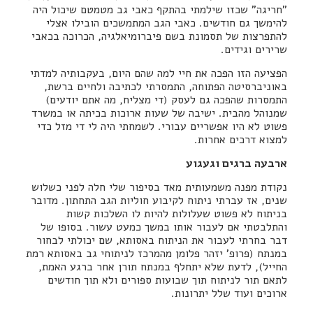
"חריגה" שכזו שילמתי בהתקף כאבי גב מטמטם שיכול היה
להימשך גם חודשים. כאבי הגב המתמשכים הובילו אצלי
להתפרצות של תסמונת בשם פיברומיאלגיה, הכרוכה בכאבי
שרירים וגידים.
הפציעה הזו הפכה את חיי למה שהם היום, בעקבותיה למדתי
באוניברסיטה הפתוחה, התמסרתי לכתיבה ולחיים ברשת,
התמסרות שהפכה גם לעסק (די מצליח, מה אתם יודעים)
שמנוהל מהבית. ישיבה של שעות ארוכות בכיתה או במשרד
פשוט לא היו אפשריים עבורי. לשמחתי היה לי די מזל כדי
למצוא דרכים אחרות.
ארבעה ברגים וגעגוע
נקודת מפנה משמעותית מאד בסיפור שלי חלה לפני כשלוש
שנים, אז עברתי ניתוח לקיבוע חוליות הגב התחתון. מדובר
בניתוח לא פשוט שעלולות להיות לו השלכות קשות
והתלבטתי אם לעבור אותו במשך כמעט עשור. בסופו של
דבר בחרתי לעבור את הניתוח באסותא, שם יכולתי לבחור
במנתח (פרופ' יזהר פלומן מהמרכז לניתוחי גב באסותא רמת
החייל), לדעת שלא יתחלף במנתח תורן אחר ברגע האמת,
לתאם תור לניתוח תוך שבועות ספורים ולא תוך חודשים
ארוכים ועוד שלל יתרונות.