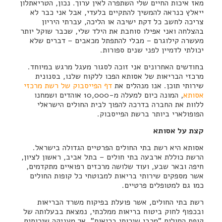
מאז איכות החיים שלי השתפרה לאין ערוך. נכון, הטריאתלון
ייאלץ כנראה להמשיך להתקיים בלעדי, אבל אני כבר לא
צריכה לחשב כל דקת ישיבה או הליכה, עברתי היריון
בהצלחה ואני אפילו סוחבת את הילד שלי, שכבר שוקל יותר
מעשרה קילוגרם – מבלי להתפתל מכאבים – דברים שלא
יכולתי לדמיין לפני שנים ספורות.
בחודשים האחרונים אני זוכה לסגור מעגל מרגש במיוחד.
מרכזי הבריאות של אסותא הפכו ללקוח שלנו, בסנונית
שירותי תוכן. אנו מנהלים את
דף הפייסבוק של רשת מרכזי
אסותא
, המונה כיום למעלה מ-10,000 אוהדים ושמחנו
ללוות את החברה בדרכה להפוך לבית החולים הישראלי
הפופולארי ביותר ברשת הפייסבוק.
קצת על אסותא
אסותא היא רשת בתי החולים הפרטיים הגדולה בישראל.
הרשת כוללת ארבעה בתי חולים – בתל אביב, ראשון לציון,
חיפה ובאר שבע, ועוד שלושה מרכזים רפואיים מתקדמים,
אשר מספקים שירותי בריאות למבוטחי כל קופות החולים
כמו גם למטופלים פרטיים.
רשת בתי החולים, אשר פועלת בפיקוח משרד הבריאות
ובכפוף לחוק ביטוח בריאות ממלכתי, נמצאת בבעלותה של
קופת החולים "מכבי שירותי בריאות", אך מעניקה שירותים