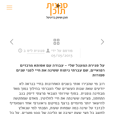
פורסם על ידי
סנונית ליס
ב
05/05/2013
על סגירת המעגל שלי – עבודה עם אסותא מרכזים
רפואיים, שם עברתי ניתוח ששינה את חיי לפני שנים
ספורות
רוב מי שהכירו אותי בשנים האחרונות בחיי כנראה לא
יודעים שאת שנות העשרים שלי העברתי בהילוך נמוך מאד
מבחינה גופנית. בסוף שירותי הצבאי פרצתי דיסק בגב
התחתון, פציעה ששינתה את חיי לחלוטין. מאדם שמתקשה
להישאר יותר מיומיים ברצף במיקום גיאוגרפי אחד ושמעדיף
לבזבז על שינה כמה שפחות שעות, הפכתי למי שנאלץ
לחשב כל חצי שעת ישיבה או הליכה של 100 מטרים. על כל