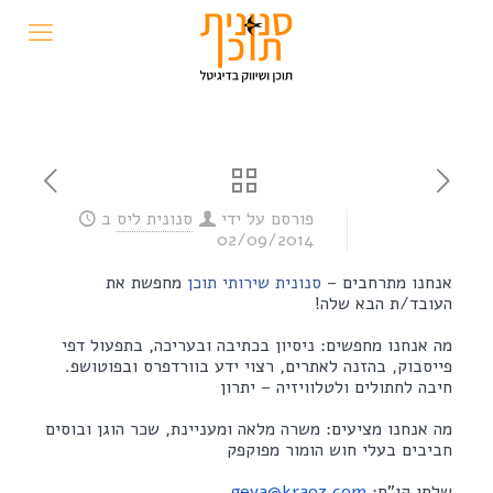
פורסם על ידי
סנונית ליס
ב
02/09/2014
אנחנו מתרחבים –
סנונית שירותי תוכן
מחפשת את
העובד/ת הבא שלה!
מה אנחנו מחפשים: ניסיון בכתיבה ובעריכה, בתפעול דפי
פייסבוק, בהזנה לאתרים, רצוי ידע בוורדפרס ובפוטושפ.
חיבה לחתולים ולטלוויזיה – יתרון
מה אנחנו מציעים: משרה מלאה ומעניינת, שכר הוגן ובוסים
חביבים בעלי חוש הומור מפוקפק
שלחו קו"ח:
geva@kraoz.com