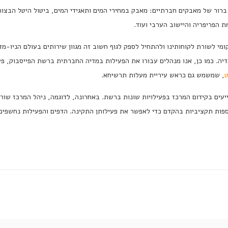
ברור של מאבקים חברתיים: מאבק במחירי המים ותאגידי המים, ביטול היטל הבצור
ת הפריפריה והיישוב הערבי ועוד.
י לשורת לקוחותינו ולהתחיל לספק לגוף חשוב זה מגוון שירותים בעולם הניו-מדי
מדיה. כמו כן, אנו מנהלים עבורו את הפעילות במדיה החברתית ברשת הפייסבוק,
ט
, שמשמש גם כראש עיריית מעלות תרשיחא.
יעים בקידום המרכז בפעילויות שונות ברשת. באחרונה, לדוגמה, ניהל המרכז שור
פות תקציביות בהקדם כדי לאפשר את פעילותן התקינה. הדפים והפעילות נחשפים