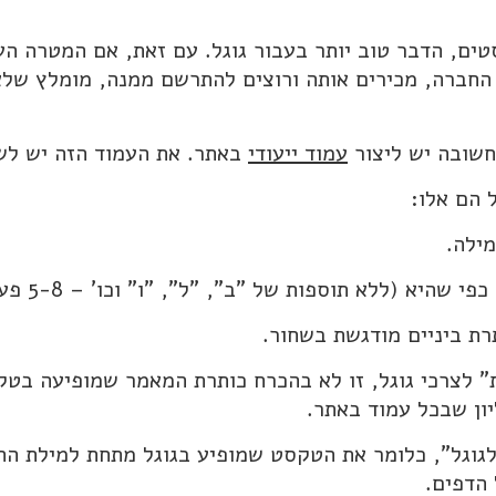
טים, הדבר טוב יותר בעבור גוגל. עם זאת, אם המטרה הע
החברה, מכירים אותה ורוצים להתרשם ממנה, מומלץ שלא
עמוד ייעודי
באתר. את העמוד הזה יש לשי
 הם אלו:
יא (ללא תוספות של "ב", "ל", "ו" וכו' – 5-8 פעמים).
ת" לצרכי גוגל, זו לא בהכרח כותרת המאמר שמופיעה בטק
ון שבכל עמוד באתר.
לגוגל", כלומר את הטקסט שמופיע בגוגל מתחת למילת הח
 הדפים.