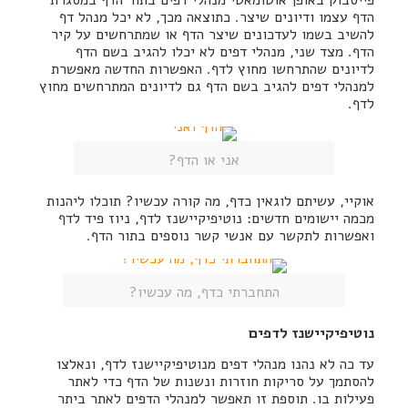
פייסבוק באופן אוטומאטי מנהלי דפים בתור הדף במסגרת
הדף עצמו ודיונים שיצר. כתוצאה מכך, לא יכל מנהל דף
להשיב בשמו לעדכונים שיצר הדף או שמתרחשים על קיר
הדף. מצד שני, מנהלי דפים לא יכלו להגיב בשם הדף
לדיונים שהתרחשו מחוץ לדף. האפשרות החדשה מאפשרת
למנהלי דפים להגיב בשם הדף גם לדיונים המתרחשים מחוץ
לדף.
אני או הדף?
אוקיי, עשיתם לוגאין כדף, מה קורה עכשיו? תוכלו ליהנות
מכמה יישומים חדשים: נוטיפיקיישנז לדף, ניוז פיד לדף
ואפשרות לתקשר עם אנשי קשר נוספים בתור הדף.
התחברתי כדף, מה עכשיו?
נוטיפיקיישנז לדפים
עד כה לא נהנו מנהלי דפים מנוטיפיקיישנז לדף, ונאלצו
להסתמך על סריקות חוזרות ונשנות של הדף כדי לאתר
פעילות בו. תוספת זו תאפשר למנהלי הדפים לאתר ביתר