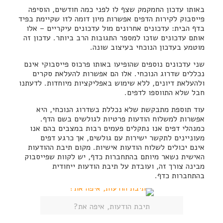
באותו עדכון החמקמק שצף לו לפני כמה חודשים, הוסיפה
פייסבוק לקירות הדפים אפשרות מיון דומה לזו שקיימת בפיד
בדף הבית: עדכונים אחרונים מול עדכונים עיקריים – אלו
אותם עדכונים שזכו למספר התגובות הרב ביותר. עדכון זה
מוטמע בעדכון הנוכחי בעיצוב שונה.
שני עדכונים נוספים שהופיעו באותו פרכוס פייסבוקי אינם
נכללים שדרוג הנוכחי. אלו הם אפשרות להעלאת סקרים
ולהעלאת דיונים, ללא שימוש באפליקציות מיוחדות. לדעתנו
חבל שלא התווספו לדפים.
עוד תוספת מתבקשת שלא נכללת בשדרוג הנוכחי, היא
אפשרות למשלוח הודעות פרטיות לגולשים בשם הדף.
כמנהלי דפים אנו נתקלים פעמים רבות במצבים בהם אנו
מעוניינים לתקשר ישירות עם גולשים, אך כרגע דפים
אינם יכולים לשלוח הודעות אישיות. מקום תיבת ההודעות
האישית נשאר מיותם בהתחברות כדף, יש לקוות שפייסבוק
מבינה צורך זה, ועובדת על תיבת הודעות ייחודית
בהתחברות כדף.
תיבת הודעות, איפה את?