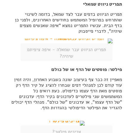
תפריט ניווט שמאלי
תפריט הניווט בדפים עבר לצד שמאל, בדומה לשינוי
שהתרחש בפרופיל המשתמש בחודשים האחרונים, ולפני כן
בדף הבית. עכשיו התפריט נמצא "איפה שאנשים מצפים
שיהיה", לדברי פייסבוק
תפריט הניווט עבר שמאלה - איפה ציפיתם
שיהיה?
פילטר: פוסטים של הדף או של כולם
מאפיין זה כבר צף בעיצוב שונה בשבוע האחרון, והיה זמין
עוד קודם לכן למנהלי דפים שבחרו להציג על קיר הדף רק
פוסטים מאת הדף עצמו כדיפולט. כעת רואים כל
המשתמשים שני פילטרים לעדכונים בקיר הדף: עדכונים
"של הדף עצמו", או עדכונים "של כולם". מנהלי הדף יכולים
להגדיר את הפילטר הדיפולטי בהגדרות הדף.
צריכים פילטר?