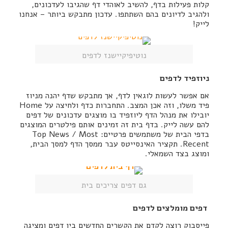
קלות פעילות בדף, להשיב לאוהדי דף שהגיבו לעדכונים,
ולהגיב לדיונים בהם השתתפו. עדכון מתבקש ביותר – אנחנו
לייק!
נוטיפיקיישנז לדפים
ניוזפיד לדפים
אם אפשר לעשות לוגאין לדף, אך מתבקש שדף יהנה מניוז
פיד משלו, וזה אכן המצב. התחברות כדף ולחיצה על Home
יובילו את מנהל הדף ליוזפיד בו מוצגים עדכונים של דפים
להם עשה לייק. בדף בית זה זמינים אותם פילטרים המוצגים
בדפי הבית של משתמשים פרטיים: Top News / Most
Recent. תקציר האינסייטס עבר ממסך הדף למסך הבית,
ומוצג בצד השמאלי.
גם דפים צריכים בית
דפים מומלצים לדפים
פייסבוק רוצה לקדם את הקשרים החדשים בין דפים ומציגה