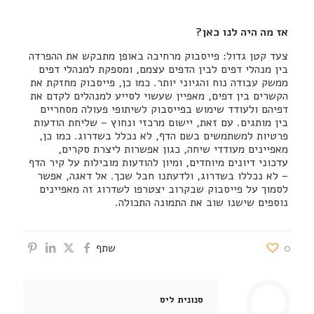
אז מה היה לנו כאן?
צעד קטן גדול: פייסבוק מרחיבה באופן מתבקש את ההפרדה
בין מנהלי דפים לבין הדפים עצמם, ומספקת למנהלי דפים
ממשק עבודה נוח והגיוני יותר. כמו כן, פייסבוק מחזקת את
הקשרים בין דפים, מאפיין שעשוי לסייע למנהלים לקדם את
דפיהם ולעודד שימוש בפייסבוק לשיתופי פעולה מסחריים
בין מותגים. עם זאת, יישום מרכזי ונחוץ – שליחת הודעות
פרטיות למשתמשים בשם הדף, לא נכלל בשדרוג. כמו כן,
מאפיינים מעודדי שיחה, כגון אפשרות ליצרת סקרים,
עדכוני דיונים מיוחדים, ומיון להודעות מובילות על קיר הדף
– לא נכללו בשדרוג, ולדעתנו חבל שכך. אל דאגה, אפשר
לסמוך על פייסבוק שבקרוב יצטרפו לשדרוג זה מאפיינים
נוספים שישנו שוב את התמונה התכולה.
0
שתף
סנונית ליס