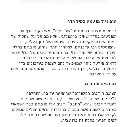
טופ ניוז מוטמע בקיר הדף
בבחירת תצוגה הפוסטים "של כולם", מציג קיר הדף את
הפוסטים בסדר שאינו כרונולוגי, אלא מבוסס על שקלול של
כמות האינטראקציות שעורר הפוסט ושל זמן העליה, כך
שהפוסטים הכי עדכניים, שעוררו יותר שיחה, מוצגים בחלק
העליון ביותר של קיר הדף. כך זוכים עדכונים של הדף עצמו
לעדיפות על עדכוניהם של אוהדים. מנהלי הדף יכולים
לראות פילטר נוסף שמאפשר להם לצפות בעדכונים בדף
באופן כרונולוגי, וכן בעדכונים שהוגדרו אוטומאטית כספאם
על ידי המערכת.
גם דפים אוהבים
תצוגת ה"דפים הקשורים" שהופיעה עד כה, התחלפה
ב"לייקים של הדף". מעכשיו דף, בדומה למשתמש, יכול
להגדיר דפים שהוא "מחבב". דפים אלו מוצגים בבר השמאלי
בצורה בולטת מאשר בעבר. בהגדרות הדפים יכולים מנהלים
לקבוע אלו דפים יוצגו כל הזמן (עד חמישה דפים) ואלו
דפים יופיעו בחלק זה ברוטציה.