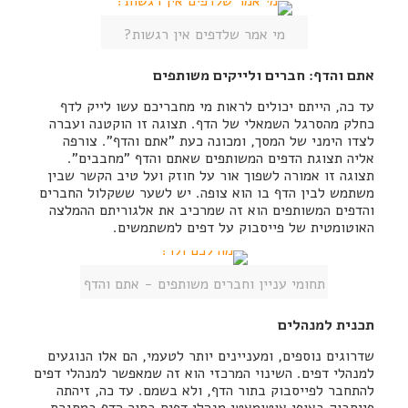
מי אמר שלדפים אין רגשות?
אתם והדף: חברים ולייקים משותפים
עד כה, הייתם יכולים לראות מי מחבריכם עשו לייק לדף
כחלק מהסרגל השמאלי של הדף. תצוגה זו הוקטנה ועברה
לצדו הימני של המסך, ומכונה כעת "אתם והדף". צורפה
אליה תצוגת הדפים המשותפים שאתם והדף "מחבבים".
תצוגה זו אמורה לשפוך אור על חוזק ועל טיב הקשר שבין
משתמש לבין הדף בו הוא צופה. יש לשער ששקלול החברים
והדפים המשותפים הוא זה שמרכיב את אלגוריתם ההמלצה
האוטומטית של פייסבוק על דפים למשתמשים.
תחומי עניין וחברים משותפים - אתם והדף
תכנית למנהלים
שדרוגים נוספים, ומעניינים יותר לטעמי, הם אלו הנוגעים
למנהלי דפים. השינוי המרכזי הוא זה שמאפשר למנהלי דפים
להתחבר לפייסבוק בתור הדף, ולא בשמם. עד כה, זיהתה