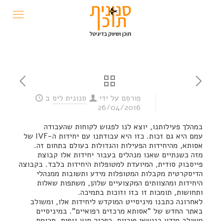
פורסם על ידי
סנונית ליס
ב
26/04/2016
במהלך פעילותנו, יוצא לנו לפגוש לקוחות שהעבודה
עמם היא גם זכות. כזו היא עבודתנו עם יחידות ה-IVF של
אסותא, מהיחידות הפעילות והגדולות בעולם בתחום זה.
מזה כשנתיים שאנו מנהלים בעבור יחידות אלו קבוצת
פייסבוק סודית, המיועדת למטופלות היחידות בלבד. בקבוצה
הדיסקרטית מקבלות המטופלות מידע ותשובות ממנהלי
היחידות ומהצוותים המקצועיים שלהן, משתפות שאלות
ותחושות, תומכות זו בזו וזוכות בתמיכה.
לאחרונה כתבנו מיניסייט המוקדש ליחידות אלו, ומשולב
באתר החדש של "אסותא מרכזים רפואיים". במיניסיים
משולב מידע בנושאי פוריות, הפריה חוץ גופית, תרומת