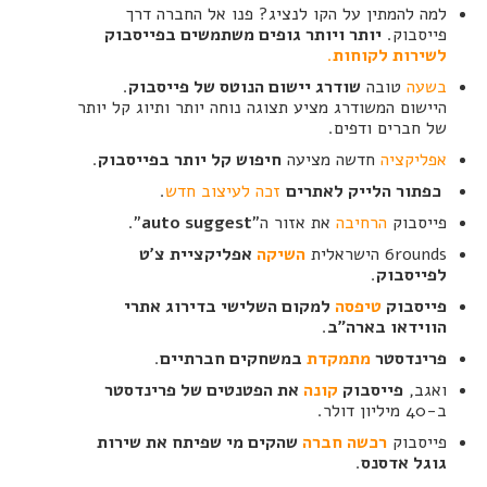
למה להמתין על הקו לנציג? פנו אל החברה דרך
פייסבוק.
יותר ויותר גופים משתמשים בפייסבוק
לשירות לקוחות
.
בשעה
טובה
שודרג יישום הנוטס של פייסבוק
.
היישום המשודרג מציע תצוגה נוחה יותר ותיוג קל יותר
של חברים ודפים.
אפליקציה
חדשה מציעה
חיפוש קל יותר בפייסבוק
.
כפתור הלייק לאתרים
זכה לעיצוב חדש
.
פייסבוק
הרחיבה
את אזור ה"
auto suggest
".
6rounds הישראלית
השיקה
אפליקציית צ'ט
לפייסבוק
.
פייסבוק
טיפסה
למקום השלישי בדירוג אתרי
הווידאו בארה"ב
.
פרינדסטר
מתמקדת
במשחקים חברתיים
.
ואגב,
פייסבוק
קונה
את הפטנטים של פרינדסטר
ב-40 מיליון דולר.
פייסבוק
רכשה חברה
שהקים מי שפיתח את שירות
גוגל אדסנס
.