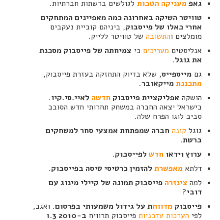
גאפ
מעניקה הטבות
לגולשים ברשתות חברתיות.
טוויטר השיקה באחרונה כמה מאפיינים המתחקים
אחרי כאלו של פייסבוק
, ביניהם קוביית נעקבים
מומלצים ו
התשובה
של טוויטר ללייק.
אנליסטים
מעריכים
כי
צמיחתה של פייסבוק מסכנת
את גוגל
.
גם
מייספייס
, שלא בדיוק התחזקה בעזרת פייסבוק,
מתכננת
מייקאובר
.
הושקה
אפליקציית פייסבוק
חדשה
לאיי.סי.קיו
.
בישראל יצאה החברה במשחק תחרותי חדש הסובב
סביב לוגו הפרח שלה.
גוגל
קונה
חברה שמפתחת אמצעי סחר למשחקים
ברשת
.
ערוץ וידאו
חדש
לפייסבוק
.
דלתא
מאפשרת
להזמין כרטיסי טיסה בפייסבוק
.
למה
צינזרה
פייסבוק תמונה של קיילי מינוג עם
דובי
?
פייסבוק
מדווח
ת על גידול משמעותי בפרסום
. ואגב,
לפי
הערכות עדכניות
פייסבוק תרוויח
ב-2010 1.3