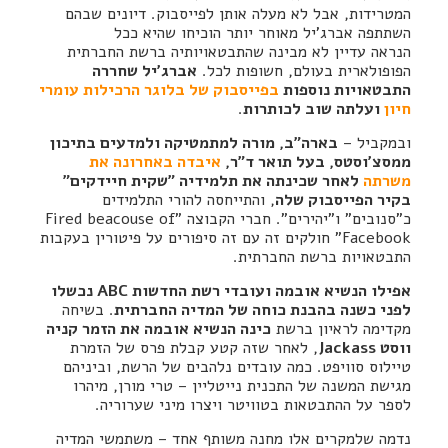
המטרידות, אבל לא מעלה אותן לפייסבוק. דיונים שבהם
השתתפה אברג'יל מאוחר יותר הוכיחו שהיא ככל
הנראה עדיין לא מבינה שהתבטאויותיה ברשת החברתית
הפופולארית בעולם, חשופות לכל.
אברג'יל שחררה
התבטאויות נוספות
בפייסבוק של בלוגר הרכילות עומרי
חיון
ועלתה שוב לכותרות
.
ובמקביל –
בארה"ב, מורה למתמטיקה ולמדעים בתיכון
ממסצ'וסטס, בעל תואר ד"ר,
איבדה באחרונה את
משרתה
לאחר שכינתה את תלמידיה "שקית חיידקים"
בקיר הפייסבוק שלה
, והתייחסה להורי התלמידים
כ"סנובים" ו"יהירים". חברי הקבוצה "Fired beacouse of
Facebook" חולקים זה עם זה סיפורים על פיטורין בעקבות
התבטאויות ברשת החברתית.
אפילו הנשיא אובמה ועובדי רשת החדשות ABC נכשלו
לפני כשנה בהבנת כוחה של המדיה החברתית
. בשיחה
מקדימה לראיון ברשת
כינה הנשיא אובמה את הזמר קניה
ווסט Jackass
, לאחר שזה קטע קבלת פרס של הזמרת
טיילוס סוויפט. כמה עובדים נלהבים של הרשת, וביניהם
מגישת המשנה של התכנית נייטליין – טרי מורן, מיהרו
לספר על ההתבטאות בטוויטר ויצרו מיני שערוריה.
נדמה שלמקרים אלו מחנה משותף אחד – משתמשי המדיה