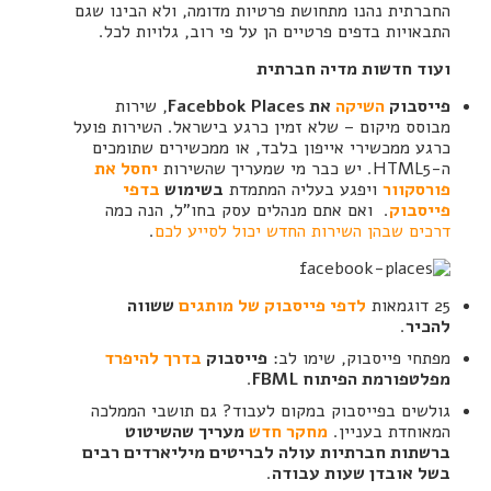
החברתית נהנו מתחושת פרטיות מדומה, ולא הבינו שגם
התבאויות בדפים פרטיים הן על פי רוב, גלויות לכל.
ועוד חדשות מדיה חברתית
פייסבוק
השיקה
את Facebbok Places
, שירות
מבוסס מיקום – שלא זמין כרגע בישראל. השירות פועל
כרגע ממכשירי אייפון בלבד, או ממכשירים שתומכים
ה-HTML5. יש כבר מי שמעריך שהשירות
יחסל את
פורסקוור
ויפגע בעליה המתמדת
בשימוש
בדפי
פייסבוק
. ואם אתם מנהלים עסק בחו"ל, הנה כמה
דרכים שבהן השירות החדש יכול לסייע לכם
.
25 דוגמאות
לדפי פייסבוק של מותגים
ששווה
להכיר
.
מפתחי פייסבוק, שימו לב:
פייסבוק
בדרך להיפרד
מפלטפורמת הפיתוח FBML
.
גולשים בפייסבוק במקום לעבוד? גם תושבי הממלכה
המאוחדת בעניין.
מחקר חדש
מעריך שהשיטוט
ברשתות חברתיות עולה לבריטים מיליארדים רבים
בשל אובדן שעות עבודה
.