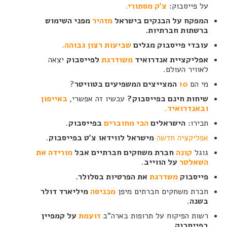
על פייסבוק:
צ'ק מסתורי.
המפקח על הבנקים בישראל
מזהיר
מפני השימוש
ברשתות חברתיות.
עובדי פייסבוק מגלים
שביעות רצון גבוהה.
אפליקציית אנדרואיד
משודרגת
לפייסבוק
יצאה
לאוויר העולם.
מי הם
10
המצייצים המשפיעים בטוויטר
?
שיחות חינם בפייסבוק?
עכשיו זה אפשרי,
באייפון
ובאנדרואיד
.
תכירו:
הישראלים
הכי מחוברים
בפייסבוק
.
אפליקציה חדשה
מישראל לווידאו צ'ט בפייסבוק
.
גוגל
קונה
חברת משחקים חברתיים אבל
מורידה את
השאלטר
על הווייב
.
פייסבוק
משדרגת
את הפרטיות בסלולר.
חברת משחקים חברתים מיפן
מכניסה
מיליארד דולר
בשנה
.
רשות הפיקוח על תרופות בארה"ב
זועמת
על קמפיין
בפייסבוק
.