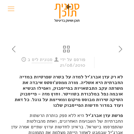
פורסם על ידי
סנונית ליס
ב
21/08/2010
לא רק עדן אברג'יל למדה על בשרה שפרטיות במדיה
החברתית היא אשליה. מורה ממסצ'וסטס איבדה את
משרתה עקב התבטאויות בפייסבוק, ואפילו הנשיא
אובמה נפל במלכודת בטוויטר. וחוץ מזה – פייסבוק
השיקה שירות מבוסס מיקום ומאיימת על גוגל. כל זאת
ועוד במדור חדשות הפייסבוק שלנו
פרשת עדן אברג'יל
היא ללא ספק כותרת הרשתות
החברתיות של השבועות האחרונים, ואחת מהבולטות
שהתפרסמו בישראל. בראיון לחדשות ערוץ שתיים אמרה עדן
אברג'יל שבמבט לאחור הייתה מצלמת את התמונות