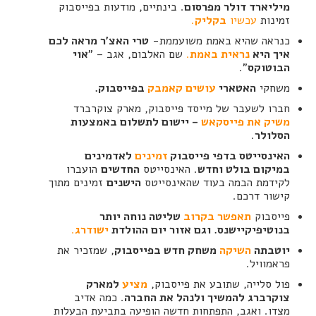
מיליארד דולר מפרסום
. בינתיים, מודעות בפייסבוק
זמינות
עכשיו
בקליק
.
כנראה שהיא באמת משועממת-
טרי האצ'ר מראה לכם
איך היא
נראית באמת
.
שם האלבום, אגב – "
אוי
הבוטוקס
".
משחקי
האטארי
עושים קאמבק
בפייסבוק.
חברו לשעבר של מייסד פייסבוק, מארק צוקרברד
משיק את פייסקאש
– יישום לתשלום באמצעות
הסלולר
.
האינסייטס בדפי פייסבוק
זמינים
לאדמינים
במיקום בולט וחדש
. האינסייטס
החדשים
הועברו
לקידמת הבמה בעוד שהאינסייטס
הישנים
זמינים מתוך
קישור דרכם.
פייסבוק
תאפשר בקרוב
שליטה נוחה יותר
בנוטיפיקיישנס. וגם אזור יום ההולדת
ישודרג
.
יוטבתה
השיקה
משחק חדש בפייסבוק
, שמזכיר את
פראמוויל.
פול סלייה, שתובע את פייסבוק,
מציע
למארק
צוקרברג להמשיך ולנהל את החברה
. כמה אדיב
מצדו. ואגב, התפתחות חדשה הופיעה בתביעת הבעלות