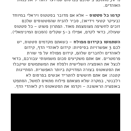
האוהדים.
קדמו כל סטטוס
– אלא אם מדובר בסטטוס ויראלי במיוחד
(בעיקר קטעי וידיאו), סביר להניח שהסטטוסים שלכם
זוכים לחשיפה מצומצמת מאוד. הפתרון פשוט – כל סטטוס
שעולה, כדאי לקדם, אפילו ב-5 שקלים (הסכום המינימאלי).
השתמשו בקידום מפולח
– כשאתם מקדמים סטטוס, יש
לכם 3 אפשרויות בסיסיות: קידום לאוהדי הדף, קידום
לאוהדים ולחברים שלהם, קידום מפולח על פי שורת
פרמטרים. אם אתם משקיעים סכום משמעותי עבורכם, כדאי
לנצל את האופציה השלישית ולפלח את המשתמשים שיקבלו
את הסטאטוס בצורה המדויקת ביותר האפשרית. הסתייגות
קטנה: אם אתם חוששים להטריד אנשים בפרסום לא
רלבנטי, במקרה שלא מצאתם פילוח מתאים למשל, הסתפקו
באופציה הראשונה – וקדמו את הסטאטוס רק לאוהדי הדף.