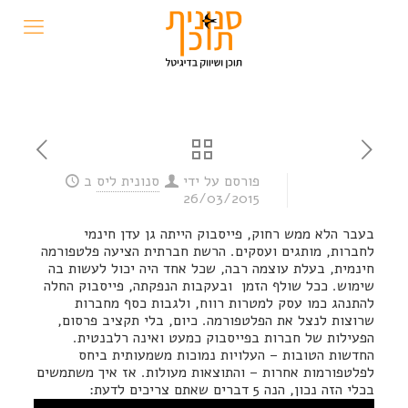
פורסם על ידי
סנונית ליס
ב
26/03/2015
בעבר הלא ממש רחוק, פייסבוק הייתה גן עדן חינמי
לחברות, מותגים ועסקים. הרשת חברתית הציעה פלטפורמה
חינמית, בעלת עוצמה רבה, שכל אחד היה יכול לעשות בה
שימוש. ככל שולף הזמן ובעקבות הנפקתה, פייסבוק החלה
להתנהג כמו עסק למטרות רווח, ולגבות כסף מחברות
שרוצות לנצל את הפלטפורמה. כיום, בלי תקציב פרסום,
הפעילות של חברות בפייסבוק כמעט ואינה רלבנטית.
החדשות הטובות – העלויות נמוכות משמעותית ביחס
לפלטפורמות אחרות – והתוצאות מעולות. אז איך משתמשים
בכלי הזה נכון, הנה 5 דברים שאתם צריכים לדעת: