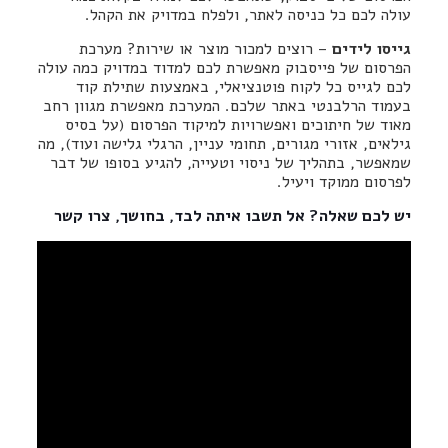
עולה לכם כל כניסה לאתר, ולפלח במדויק את הקהל.
גייסו לידים
– רוצים למכור מוצר או שירות? מערכת
הפרסום של פייסבוק מאפשרת לכם למדוד במדויק כמה עולה
לכם לגייס כל לקוח פוטנציאלי, באמצעות שתילת קוד
בעמוד הרלבנטי באתר שלכם. המערכת מאפשרת מגוון רחב
מאוד של חיתוכים ואפשרויות למיקוד הפרסום (על בסיס
גילאים, אזורי מגורים, תחומי עניין, הרגלי גלישה ועוד), מה
שמאפשר, בתהליך של ניסוי וטעייה, להגיע בסופו של דבר
לפרסום ממוקד ויעיל.
יש לכם שאלה? אל תשבו איתה לבד, בחושך,
צרו קשר