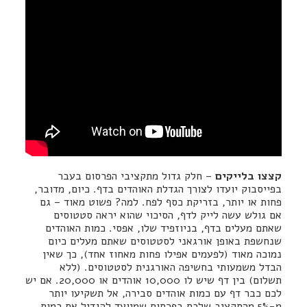
קצצו בלייקים
– חלק גדול מתקציבי הפרסום בעבר
בפייסבוק יועדו לצורך הגדלת האוהדים בדף. כיום, מדובר,
פחות או יותר, בזריקת כסף לפח. למה? פשוט מאוד – גם
אם גולש עשה לייק לדף, הסיכוי שהוא יראה סטטוסים
שאתם מעלים בדף, בניוזפיד שלו, אפסי. כמות האוהדים
שנחשפת באופן אורגאני לסטטוסים שאתם מעלים כיום
נמוכה מאוד (לפעמים אפילו פחות מאחוז אחד), כך שאין
הבדל משמעותי בחשיפה האורגנית לסטטוסים. (ללא
תשלום) בין דף שיש לו 10,000 אוהדים או 20,000. אם יש
לכם כבר דף עם כמות אוהדים סבירה, אל תשקיעו יותר
מ-5% מהתקציב שלכם בפרסום שמיועד להגדיל את כמות