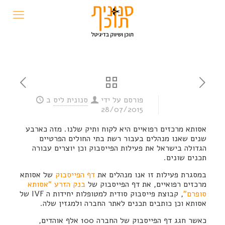
פורסם על ידי
סנונית ליס
ב
28/07/2015
אסותא מרכזים רפואיים היא לקוח ותיק שלנו. מזה כארבע
שנים שאנו מנהלים בעבור רשת בתי החולים הפרטיים
הגדולה בישראל את פעילות הפייסבוק וכן יוצרים עבורה
תכנים שונים.
במסגרת פעילות זו אנו מנהלים את
דף הפייסבוק
של אסותא
מרכזים רפואיים, את דף הפייסבוק של
בנק הזרע "אסותא
סופרם"
, קבוצת פייסבוק סודית למטופלות יחידות ה IVF של
אסותא וכן כותבים תכנים לאתר החברה ולמגזין שלה.
כאשר חגג דף הפייסבוק של החברה 100 אלף אוהדים,