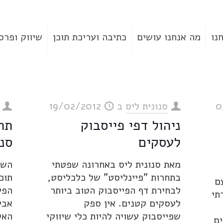
נו
מה אנחנו עושים
כתיבה ועריכת תוכן
שיווק ופרס
0
סנונית ליס
ב
19/02/2012
ניהול דפי פייסבוק
תחר
לעסקים
סנו
מאת סנונית ליס באחרונה שפטתי
השב
בתחרות "פיינליסט" של כלכליסט,
תוכ
ם
לבחירת דף הפייסבוק הטוב ביותר
הפי
תי
לעסקים קטנים. אין ספק
אבי
שפייסבוק עשויה להיות כלי שיווקי
האק
ים