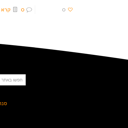
0
0
קרא 
חיפוש
סנו