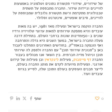
של שידורים, שידורי תקשורת נתונים וטלפוניה באמצעות
לוויינים וניידות שידור. החברה מתבססת על תשתית
טכנולוגית מתקדמת ורשת תקשורת גלובלית שמבוססת על
לוויינים, סיבים אופטיים, אינטרנט וסלולר.
החברה הוקמה בישראל ופעילה מאז 1981, יש בה מאות
עובדים והיא מספקת שירותים למאות ערוצי טלוויזיה ורדיו
שונים ב-150מדינות שונות ברחבי העולם. בתחילת דרכה
פעלה החברה בישראל, במשך השנים היא גדלה והתרחבה
ואף הונפקה בנאסד"ק. בחודשים האחרונים התחלנו לעבוד
כאן ב"סנונית שירותי תוכן" עם החברה ולספק לה שירותי
תוכן וניהול מדיה חברתית. בין השאר אנו מנהלים בעבור
החברה
דף פייסבוק
, פעילות
לינקדאין
וכן פעילות של קידום
אורגני. הפעילות מיועדת לקדם את מותג החברה בעולם,
לייצר תכנים העוסקים בעולם התוכן שלה, לסייע בגיוס
עובדים ועוד.
0
שתף