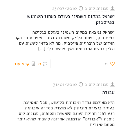
סנונית ליס
ב
25/07/2010
ישראל במקום השמיני בעולם באחוז השימוש
בפייסבוק
ישראל נמצאת במקום השמיני בעולם בגלישה
בפייסבוק, כפתור הלייק משתדרג וגם – איפה עובר הקו
האדום של היכרויות פייסבוק, מה לא כדאי לעשות עם
וזלין ברשת החברתית ואיך אפשר בלי
[…]
0
0
קרא עוד
סנונית ליס
ב
31/01/2010
אבודה
היא מצולמת נהדר ומבוימת בליטוש, אבל הצטיינה
בעיקר ביצירת מוניטין לא מוצדק כסדרה איכותית.
רגע לפני תחילת העונה השישית והסופית, סנונית ליס
נותנת ל"אבודים" הזדמנות אחרונה להוכיח שהיא יותר
מסתם טיזרית