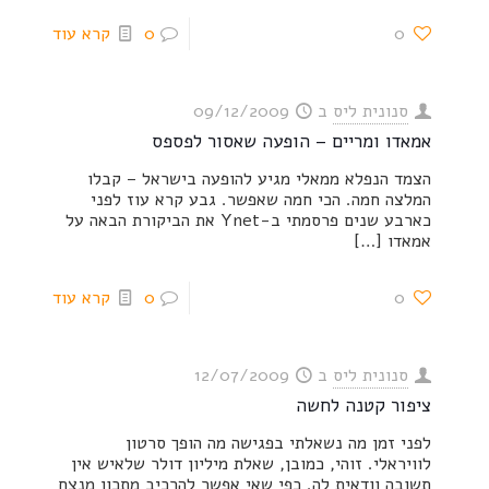
0
0
קרא עוד
סנונית ליס
ב
09/12/2009
אמאדו ומריים – הופעה שאסור לפספס
הצמד הנפלא ממאלי מגיע להופעה בישראל – קבלו
המלצה חמה. הכי חמה שאפשר. גבע קרא עוז לפני
כארבע שנים פרסמתי ב-Ynet את הביקורת הבאה על
אמאדו
[…]
0
0
קרא עוד
סנונית ליס
ב
12/07/2009
ציפור קטנה לחשה
לפני זמן מה נשאלתי בפגישה מה הופך סרטון
לוויראלי. זוהי, כמובן, שאלת מיליון דולר שלאיש אין
תשובה וודאית לה. כפי שאי אפשר להרכיב מתכון מנצח