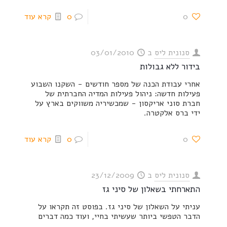
0
0
קרא עוד
סנונית ליס
ב
03/01/2010
בידור ללא גבולות
אחרי עבודת הכנה של מספר חודשים - השקנו השבוע
פעילות חדשה: ניהול פעילות המדיה החברתית של
חברת סוני אריקסון - שמכשיריה משווקים בארץ על
ידי ברס אלקטרה.
0
0
קרא עוד
סנונית ליס
ב
23/12/2009
התארחתי בשאלון של סיני גז
עניתי על השאלון של סיני גז. בפוסט זה תקראו על
הדבר הטפשי ביותר שעשיתי בחיי, ועוד כמה דברים