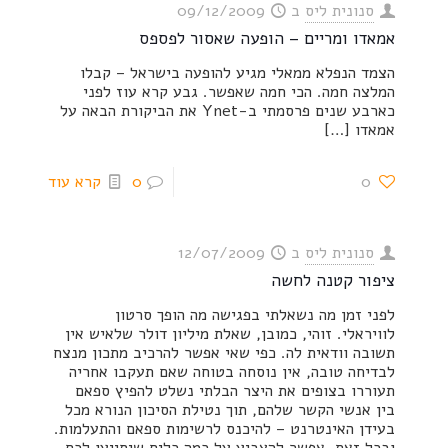
סנונית ליס
ב
09/12/2009
אמאדו ומריים – הופעה שאסור לפספס
הצמד הנפלא ממאלי מגיע להופעה בישראל – קבלו
המלצה חמה. הכי חמה שאפשר. גבע קרא עוז לפני
כארבע שנים פרסמתי ב-Ynet את הביקורת הבאה על
אמאדו
[…]
0
0
קרא עוד
סנונית ליס
ב
12/07/2009
ציפור קטנה לחשה
לפני זמן מה נשאלתי בפגישה מה הופך סרטון
לוויראלי. זוהי, כמובן, שאלת מיליון דולר שלאיש אין
תשובה וודאית לה. כפי שאי אפשר להרכיב מתכון מנצח
לבדיחה טובה, אין נוסחה בטוחה שאם תעקבו אחריה
תעוררו בצופים את היצר הבלתי נשלט להפיץ ספאם
בין אנשי הקשר שלהם, תוך נטילת הסיכון הנורא מכל
בעידן האינטרנט – להיכנס לרשימות ספאם והתעלמות.