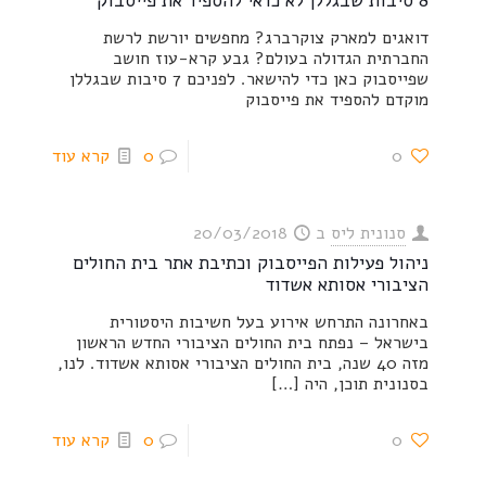
8 סיבות שבגללן לא כדאי להספיד את פייסבוק
דואגים למארק צוקרברג? מחפשים יורשת לרשת
החברתית הגדולה בעולם? גבע קרא-עוז חושב
שפייסבוק כאן כדי להישאר. לפניכם 7 סיבות שבגללן
מוקדם להספיד את פייסבוק
0
0
קרא עוד
סנונית ליס
ב
20/03/2018
ניהול פעילות הפייסבוק וכתיבת אתר בית החולים
הציבורי אסותא אשדוד
באחרונה התרחש אירוע בעל חשיבות היסטורית
בישראל – נפתח בית החולים הציבורי החדש הראשון
מזה 40 שנה, בית החולים הציבורי אסותא אשדוד. לנו,
בסנונית תוכן, היה
[…]
0
0
קרא עוד