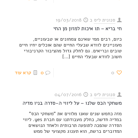
סנונית ליס
ב
19/03/2018
חי בריא – תו איכות למזון מן החי
כיום, רבים ממי שאינם צמחונים או טבעוניים,
מעוניינים לוודא שבעלי החיים שהם אוכלים יחיו חיים
טובים ובריאים. גם לחלק גדול מהציבור הקרניבורי
חשוב לוודא שבעלי החיים
[…]
0
0
קרא עוד
סנונית ליס
ב
04/07/2016
משחקי הכס שלנו – על ליווי ה-סדרה בניו מדיה
מזה כחמש שנים שאנו מלווים את "משחקי הכס"
במדיה חדשה, כחלק מעבודתנו עם חברת yes. ליווי
הסדרה שהפכה לתופעה תרבותית ולאחד הנושאים
המדוברים ברשת, הוא תענוג מקצועי של ממש