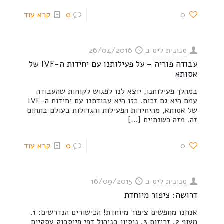
0
0
קרא עוד
סנונית ליס
ב
26/04/2016
עבודה פוריה – על פעילותנו עם יחידות ה-IVF של
אסותא
במהלך פעילותנו, יוצא לנו לפגוש לקוחות שהעבודה
עמם היא גם זכות. כזו היא עבודתנו עם יחידות ה-IVF
של אסותא, מהיחידות הפעילות והגדולות בעולם בתחום
זה. מזה כשנתיים
[…]
0
0
קרא עוד
סנונית ליס
ב
16/09/2015
דרושה: ציפור מיוחדת
אנחנו מחפשים ציפור מיוחדת! הכישורים הנדרשים: 1.
מעוף 2. זריזות 3. ניסיון בניהול דפי פייסבוק עסקיים