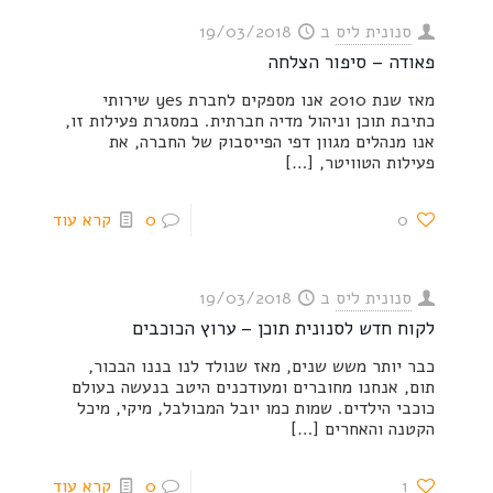
סנונית ליס
ב
19/03/2018
פאודה – סיפור הצלחה
מאז שנת 2010 אנו מספקים לחברת yes שירותי
כתיבת תוכן וניהול מדיה חברתית. במסגרת פעילות זו,
אנו מנהלים מגוון דפי הפייסבוק של החברה, את
פעילות הטוויטר,
[…]
0
0
קרא עוד
סנונית ליס
ב
19/03/2018
לקוח חדש לסנונית תוכן – ערוץ הכוכבים
כבר יותר משש שנים, מאז שנולד לנו בננו הבכור,
תום, אנחנו מחוברים ומעודכנים היטב בנעשה בעולם
כוכבי הילדים. שמות כמו יובל המבולבל, מיקי, מיכל
הקטנה והאחרים
[…]
1
0
קרא עוד