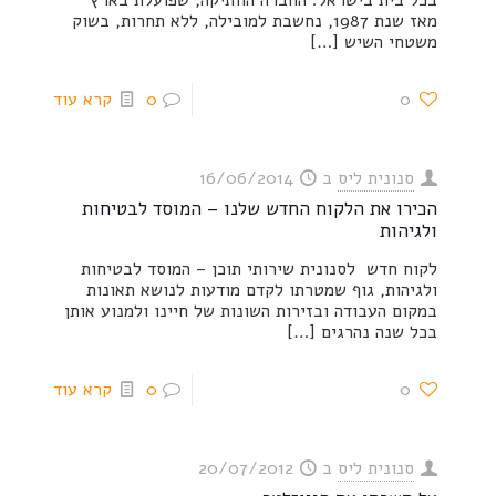
בכל בית בישראל. החברה הוותיקה, שפועלת בארץ
מאז שנת 1987, נחשבת למובילה, ללא תחרות, בשוק
משטחי השיש
[…]
0
0
קרא עוד
סנונית ליס
ב
16/06/2014
הכירו את הלקוח החדש שלנו – המוסד לבטיחות
ולגיהות
לקוח חדש לסנונית שירותי תוכן – המוסד לבטיחות
ולגיהות, גוף שמטרתו לקדם מודעות לנושא תאונות
במקום העבודה ובזירות השונות של חיינו ולמנוע אותן
בכל שנה נהרגים
[…]
0
0
קרא עוד
סנונית ליס
ב
20/07/2012