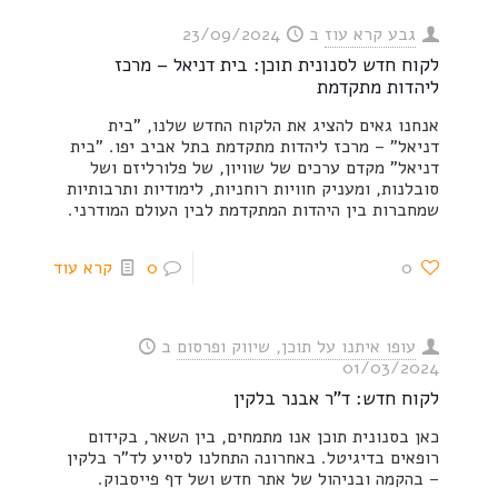
גבע קרא עוז
ב
23/09/2024
לקוח חדש לסנונית תוכן: בית דניאל – מרכז
ליהדות מתקדמת
אנחנו גאים להציג את הלקוח החדש שלנו, "בית
דניאל" – מרכז ליהדות מתקדמת בתל אביב יפו. "בית
דניאל" מקדם ערכים של שוויון, של פלורליזם ושל
סובלנות, ומעניק חוויות רוחניות, לימודיות ותרבותיות
שמחברות בין היהדות המתקדמת לבין העולם המודרני.
0
0
קרא עוד
עופו איתנו על תוכן, שיווק ופרסום
ב
01/03/2024
לקוח חדש: ד"ר אבנר בלקין
כאן בסנונית תוכן אנו מתמחים, בין השאר, בקידום
רופאים בדיגיטל. באחרונה התחלנו לסייע לד"ר בלקין
– בהקמה ובניהול של אתר חדש ושל דף פייסבוק.